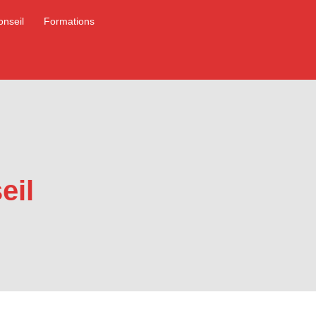
onseil
Formations
eil