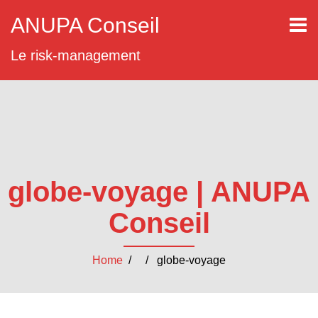
ANUPA Conseil
Le risk-management
globe-voyage | ANUPA
Conseil
Home
/ / globe-voyage